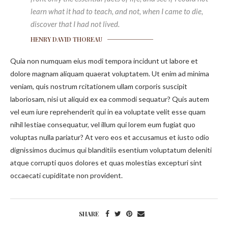
learn what it had to teach, and not, when I came to die,
discover that I had not lived.
HENRY DAVID THOREAU
Quia non numquam eius modi tempora incidunt ut labore et
dolore magnam aliquam quaerat voluptatem. Ut enim ad minima
veniam, quis nostrum rcitationem ullam corporis suscipit
laboriosam, nisi ut aliquid ex ea commodi sequatur? Quis autem
vel eum iure reprehenderit qui in ea voluptate velit esse quam
nihil lestiae consequatur, vel illum qui lorem eum fugiat quo
voluptas nulla pariatur? At vero eos et accusamus et iusto odio
dignissimos ducimus qui blanditiis esentium voluptatum deleniti
atque corrupti quos dolores et quas molestias excepturi sint
occaecati cupiditate non provident.
SHARE