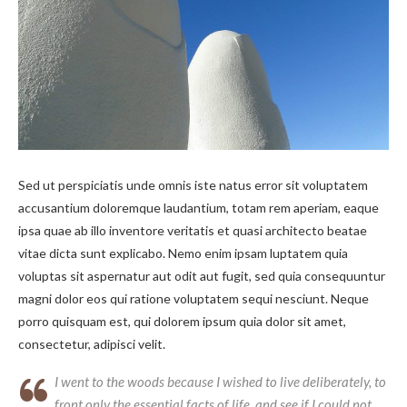
Sed ut perspiciatis unde omnis iste natus error sit voluptatem
accusantium doloremque laudantium, totam rem aperiam, eaque
ipsa quae ab illo inventore veritatis et quasi architecto beatae
vitae dicta sunt explicabo. Nemo enim ipsam luptatem quia
voluptas sit aspernatur aut odit aut fugit, sed quia consequuntur
magni dolor eos qui ratione voluptatem sequi nesciunt. Neque
porro quisquam est, qui dolorem ipsum quia dolor sit amet,
consectetur, adipisci velit.
I went to the woods because I wished to live deliberately, to
front only the essential facts of life, and see if I could not